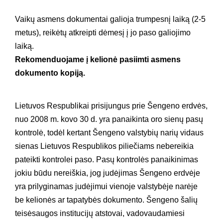
Vaikų asmens dokumentai galioja trumpesnį laiką (2-5
metus), reikėtų atkreipti dėmesį į jo paso galiojimo
laiką.
Rekomenduojame į kelionė pasiimti asmens
dokumento kopiją.
Lietuvos Respublikai prisijungus prie Šengeno erdvės,
nuo 2008 m. kovo 30 d. yra panaikinta oro sienų pasų
kontrolė, todėl kertant Šengeno valstybių narių vidaus
sienas
Lietuvos Respublikos piliečiams nebereikia
pateikti kontrolei paso. Pasų kontrolės panaikinimas
jokiu būdu nereiškia, jog judėjimas Šengeno erdvėje
yra prilyginamas judėjimui vienoje valstybėje narėje
be kelionės ar tapatybės dokumento. Šengeno šalių
teisėsaugos institucijų atstovai, vadovaudamiesi