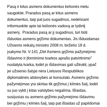
Pasą ir kitus asmens dokumentus kelionės metu
saugokite. Praradus pasą ar kitus asmens
dokumentus, taip pat juos sugadinus, nedelsiant
informuokite apie tai kelionės vadovą ar lydintį
asmenį. Praradus pasą ar jį sugadinus, turi būti
išduotas asmens grįžimo dokumentas. Jis išduodamas
Užsienio reikalų ministro 2008 m. birželio 18 d.
įsakymo Nr. V-141 „Dėl Asmens grįžimo pažymėjimo
išdavimo ir įforminimo tvarkos aprašo patvirtinimo”
nustatyta tvarka, todėl jo išdavimas gali užtrukti, ypač
jei užsienio šalyje nėra Lietuvos Respublikos
diplomatinės atstovybės ar konsulato. Asmens grįžimo
pažymėjimas yra skirtas tik grįžimui į kilmės šalį, todėl
su juo vykti į kitas valstybes negalima. Išlaidas,
susijusias su asmens grįžimo pažymėjimo išdavimu
bei grįžimu į kilmės šalį, taip pat išlaidas už papildomai