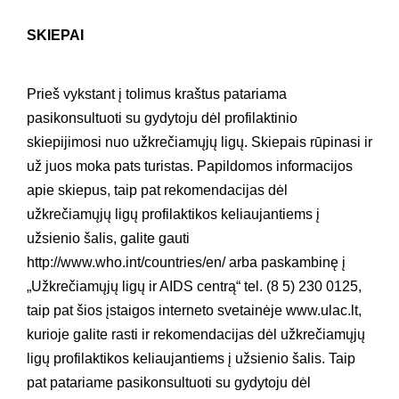
SKIEPAI
Prieš vykstant į tolimus kraštus patariama
pasikonsultuoti su gydytoju dėl profilaktinio
skiepijimosi nuo užkrečiamųjų ligų. Skiepais rūpinasi ir
už juos moka pats turistas. Papildomos informacijos
apie skiepus, taip pat rekomendacijas dėl
užkrečiamųjų ligų profilaktikos keliaujantiems į
užsienio šalis, galite gauti
http://www.who.int/countries/en/ arba paskambinę į
„Užkrečiamųjų ligų ir AIDS centrą“ tel. (8 5) 230 0125,
taip pat šios įstaigos interneto svetainėje www.ulac.lt,
kurioje galite rasti ir rekomendacijas dėl užkrečiamųjų
ligų profilaktikos keliaujantiems į užsienio šalis. Taip
pat patariame pasikonsultuoti su gydytoju dėl