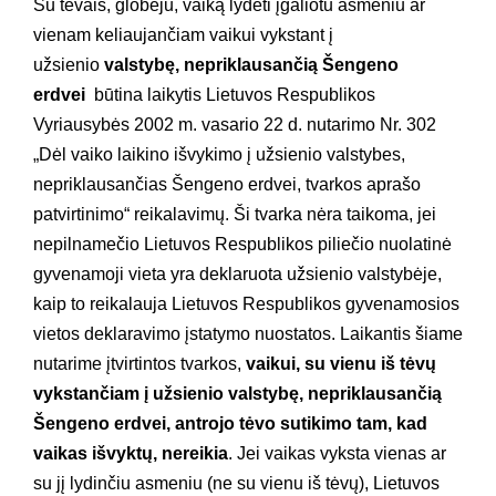
Su tėvais, globėju, vaiką lydėti įgaliotu asmeniu ar
vienam keliaujančiam vaikui vykstant į
užsienio
valstybę, nepriklausančią Šengeno
erdvei
būtina laikytis Lietuvos Respublikos
Vyriausybės 2002 m. vasario 22 d. nutarimo Nr. 302
„Dėl vaiko laikino išvykimo į užsienio valstybes,
nepriklausančias Šengeno erdvei, tvarkos aprašo
patvirtinimo“ reikalavimų. Ši tvarka nėra taikoma, jei
nepilnamečio Lietuvos Respublikos piliečio nuolatinė
gyvenamoji vieta yra deklaruota užsienio valstybėje,
kaip to reikalauja Lietuvos Respublikos gyvenamosios
vietos deklaravimo įstatymo nuostatos. Laikantis šiame
nutarime įtvirtintos tvarkos,
vaikui, su vienu iš tėvų
vykstančiam į užsienio valstybę, nepriklausančią
Šengeno erdvei, antrojo tėvo sutikimo tam, kad
vaikas išvyktų, nereikia
. Jei vaikas vyksta vienas ar
su jį lydinčiu asmeniu (ne su vienu iš tėvų), Lietuvos