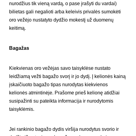
nurodžius tik vieną vardą, o pase įrašyti du vardai)
bilietas gali negalioti arba keleivis privalės sumokėti
oro vežėjo nustatyto dydžio mokestį už duomenų
keitimą.
Bagažas
Kiekvienas oro vežėjas savo taisyklėse nustato
leidžiamą vežti bagažo svorį ir jo dydį. Į kelionės kainą
įskaičiuoto bagažo tipas nurodytas kiekvienos
kelionės atmintinėje. Prašome prieš kelionę atidžiai
susipažinti su pateikta informacija ir nurodytomis
taisyklėmis.
Jei rankinio bagažo dydis viršija nurodytus svorio ir