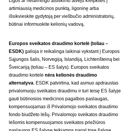
Ligos ar nelaimingo atsitikimo atveju kreipkitės į
artimiausią medicinos punktą, ligoninę arba
išsikvieskite gydytoją per viešbučio administratorių,
būtinai informuokite kelionių vadovą.
Europos sveikatos draudimo kortelė (toliau –
ESDK)
galioja ir reikalinga laikinai vykstant į Europos
Sąjungos šalis, Norvegiją, Islandiją, Lichtenšteiną bei
Šveicariją (toliau – ES šalys). Europos sveikatos
draudimo kortelė
nėra kelionės draudimo
alternatyva
. ESDK patvirtina, kad asmuo apdraustas
privalomuoju sveikatos draudimu ir turi teisę ES šalyje
gauti būtinosios medicinos pagalbos paslaugas,
kompensuojamas iš Privalomojo sveikatos draudimo
fondo biudžeto lėšų. Privalomojo sveikatos draudimo
lėšomis kompensuojamos sveikatos priežiūros
paslaugos ES šalyse teikiamos pagal tose šalyse