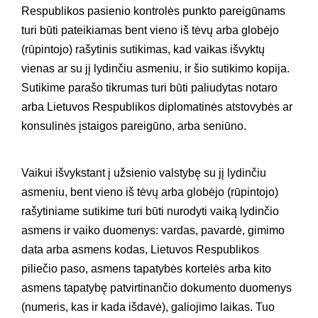
Respublikos pasienio kontrolės punkto pareigūnams
turi būti pateikiamas bent vieno iš tėvų arba globėjo
(rūpintojo) rašytinis sutikimas, kad vaikas išvyktų
vienas ar su jį lydinčiu asmeniu, ir šio sutikimo kopija.
Sutikime parašo tikrumas turi būti paliudytas notaro
arba Lietuvos Respublikos diplomatinės atstovybės ar
konsulinės įstaigos pareigūno, arba seniūno.
Vaikui išvykstant į užsienio valstybę su jį lydinčiu
asmeniu, bent vieno iš tėvų arba globėjo (rūpintojo)
rašytiniame sutikime turi būti nurodyti vaiką lydinčio
asmens ir vaiko duomenys: vardas, pavardė, gimimo
data arba asmens kodas, Lietuvos Respublikos
piliečio paso, asmens tapatybės kortelės arba kito
asmens tapatybę patvirtinančio dokumento duomenys
(numeris, kas ir kada išdavė), galiojimo laikas. Tuo