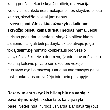
kainą prieš atliekant skrydžio bilietų rezervaciją.
Keleiviui iš anksto nesumokėjus pilnos skrydžio bilietų
kainos, skrydžio bilietai jam nebus
rezervuojami.
Atsisakius užsakytos kelionės,
skrydžio bilietų kaina turistui negrąžinama.
Jeigu
turistas pageidauja perleisti skrydžio bilietą kitam
asmeniui, tai gali būti padaryta tik tuo atveju, jeigu
tokią galimybę numato konkretaus oro vežėjo
taisyklės. Už keleivio duomenų (vardo, pavardės ir kt.)
keitimą keleivis privalo sumokėti oro vežėjo
nustatyto dydžio mokestį. Daugiau informacijos galite
rasti konkretaus oro vežėjo interneto puslapyje.
R
ezervuojant skrydžio bilietą būtina vardą ir
pavardę nurodyti tiksliai taip, kaip įrašyta
pase.
Neteisingai nurodžius vardą ir/ar pavardę (pvz.,