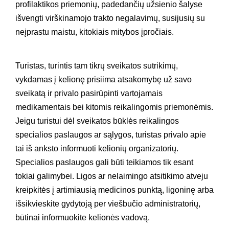
profilaktikos priemonių, padedančių užsienio šalyse
išvengti virškinamojo trakto negalavimų, susijusių su
neįprastu maistu, kitokiais mitybos įpročiais.
Turistas, turintis tam tikrų sveikatos sutrikimų,
vykdamas į kelionę prisiima atsakomybę už savo
sveikatą ir privalo pasirūpinti vartojamais
medikamentais bei kitomis reikalingomis priemonėmis.
Jeigu turistui dėl sveikatos būklės reikalingos
specialios paslaugos ar sąlygos, turistas privalo apie
tai iš anksto informuoti kelionių organizatorių.
Specialios paslaugos gali būti teikiamos tik esant
tokiai galimybei. Ligos ar nelaimingo atsitikimo atveju
kreipkitės į artimiausią medicinos punktą, ligoninę arba
išsikvieskite gydytoją per viešbučio administratorių,
būtinai informuokite kelionės vadovą.