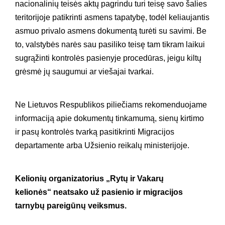
nacionalinių teisės aktų pagrindu turi teisę savo šalies
teritorijoje patikrinti asmens tapatybę, todėl keliaujantis
asmuo privalo asmens dokumentą turėti su savimi.
Be
to, valstybės narės sau pasiliko teisę tam tikram laikui
sugrąžinti kontrolės pasienyje procedūras, jeigu kiltų
grėsmė jų saugumui ar viešajai tvarkai.
Ne Lietuvos Respublikos piliečiams rekomenduojame
informaciją apie dokumentų tinkamumą, sienų kirtimo
ir pasų kontrolės tvarką pasitikrinti Migracijos
departamente arba Užsienio reikalų ministerijoje.
Kelionių organizatorius „Rytų ir Vakarų
kelionės“ neatsako už pasienio ir migracijos
tarnybų pareigūnų veiksmus.