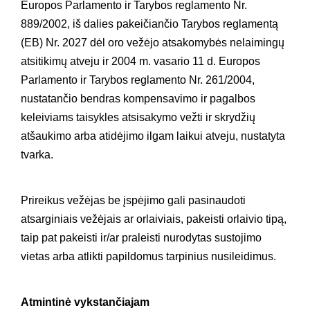
Europos Parlamento ir Tarybos reglamento Nr.
889/2002, iš dalies pakeičiančio Tarybos reglamentą
(EB) Nr. 2027 dėl oro vežėjo atsakomybės nelaimingų
atsitikimų atveju ir 2004 m. vasario 11 d. Europos
Parlamento ir Tarybos reglamento Nr. 261/2004,
nustatančio bendras kompensavimo ir pagalbos
keleiviams taisykles atsisakymo vežti ir skrydžių
atšaukimo arba atidėjimo ilgam laikui atveju, nustatyta
tvarka.
Prireikus vežėjas be įspėjimo gali pasinaudoti
atsarginiais vežėjais ar orlaiviais, pakeisti orlaivio tipą,
taip pat pakeisti ir/ar praleisti nurodytas sustojimo
vietas arba atlikti papildomus tarpinius nusileidimus.
Atmintinė vykstančiajam