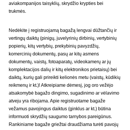
aviakompanijos taisyklių, skrydžio krypties bei
trukmės.
Nedėkite į registruojamą bagažą lengvai dūžtančių ir
vertingų daiktų (pinigų, juvelyrinių dirbinių, vertybinių
popierių, kitų vertybių, prekybinių pavyzdžių,
komercinių dokumentų, pasų ar kitų asmens
dokumentų, vaistų, fotoaparatų, videokamerų ar jų
komplektacijos dalių ir kitų elektronikos prietaisų) bei
daiktų, kurių gali prireikti kelionės metu (vaistų, kūdikių
reikmenų ir kt.)! Atkreipiame dėmesį, jog oro vežėjo
atsakomybė bagažo dingimo, sugadinimo ar vėlavimo
atveju yra ribojama. Apie registruotame bagaže
vežamus pavojingus daiktus (ginklus ar kt.) būtina
informuoti skrydžių saugumo tarnybos pareigūnus.
Rankiniame bagaže griežtai draudžiama turėti pavojų