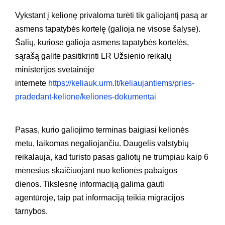
Vykstant į kelionę privaloma turėti tik galiojantį pasą ar
asmens tapatybės kortelę
(galioja ne visose šalyse).
Šalių, kuriose galioja asmens tapatybės kortelės,
sąrašą galite pasitikrinti LR Užsienio reikalų
ministerijos svetainėje
internete
https://keliauk.urm.lt/keliaujantiems/pries-
pradedant-kelione/keliones-dokumentai
Pasas, kurio galiojimo terminas baigiasi kelionės
metu, laikomas negaliojančiu. Daugelis valstybių
reikalauja, kad turisto pasas galiotų ne trumpiau kaip 6
mėnesius skaičiuojant nuo kelionės pabaigos
dienos. Tikslesnę informaciją galima gauti
agentūroje, taip pat informaciją teikia migracijos
tarnybos.