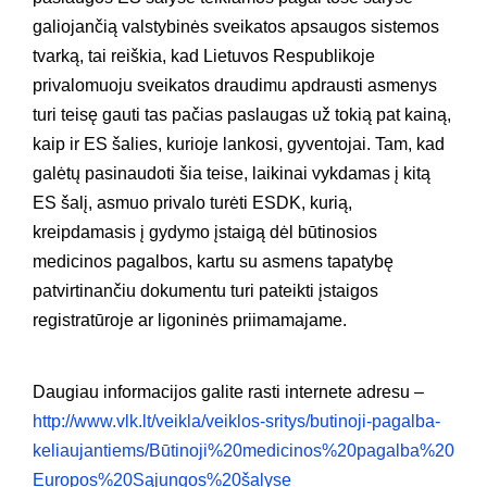
galiojančią valstybinės sveikatos apsaugos sistemos
tvarką, tai reiškia, kad Lietuvos Respublikoje
privalomuoju sveikatos draudimu apdrausti asmenys
turi teisę gauti tas pačias paslaugas už tokią pat kainą,
kaip ir ES šalies, kurioje lankosi, gyventojai. Tam, kad
galėtų pasinaudoti šia teise, laikinai vykdamas į kitą
ES šalį, asmuo privalo turėti ESDK, kurią,
kreipdamasis į gydymo įstaigą dėl būtinosios
medicinos pagalbos, kartu su asmens tapatybę
patvirtinančiu dokumentu turi pateikti įstaigos
registratūroje ar ligoninės priimamajame.
Daugiau informacijos galite rasti internete adresu –
http://www.vlk.lt/veikla/veiklos-sritys/butinoji-pagalba-
keliaujantiems/Būtinoji%20medicinos%20pagalba%20
Europos%20Sąjungos%20šalyse