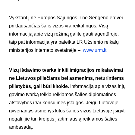
Vykstant į ne Europos Sąjungos ir ne Šengeno erdvei
priklausančias šalis vizos yra reikalingos. Visą
informaciją apie vizų režimą galite gauti agentūroje,
taip pat informacija yra pateikta LR Užsienio reikalų
ministerijos interneto svetainėje –
www.urm.lt
Vizų išdavimo tvarka ir kiti imigracijos reikalavimai
ne Lietuvos piliečiams bei asmenims, neturintiems
pilietybės, gali būti kitokie.
Informaciją apie vizas ir jų
gavimo tvarką teikia reikiamos šalies diplomatinės
atstovybės ir/ar konsulinės įstaigos. Jeigu Lietuvoje
gyvenantys asmenys kitos šalies vizos Lietuvoje įsigyti
negali, jie turi kreiptis į artimiausią reikiamos šalies
ambasadą.