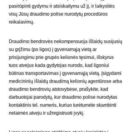
pasirūpinti gydymu ir atsiskaitymu už jį, ir laikysitės
visų Jūsų draudimo polise nurodytų procedūros
reikalavimų.
Draudimo bendrovės nekompensuoja išlaidų susijusių
su grįžimu (po ligos) į gyvenamąją vietą ar
prisijungimu prie grupės kelionės tęsimui, išskyrus
tuos atvejus kada gydytojas nurodo, kad ligoniui
būtinas transportavimas į gyvenamąją vietą. Įsigydami
medicininių išlaidų draudimą kelionių agentūrose arba
draudimo bendrovių atstovybėse, prašykite, kad
darbuotojai parodytų, kur draudimo polise nurodytas
kontaktinis tel. numeris, kuriuo turėtumėte skambinti
nelaimės atveju ir užregistruoti įvykį.