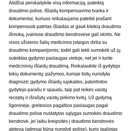
Atidžiai perskaitykite visą informaciją, pateiktą
draudimo polise. Išlaidų kompensavimo tvarka ir
dokumentai, kuriuos reikalaujama pateikti prašant
kompensuoti patirtas išlaidas ar gauti kitokią draudimo
išmoką, įvairiose draudimo bendrovėse gali skirtis. Ne
visos užsienio šalių medicinos įstaigos dirba su
draudimo kompanijomis, todėl gali tekti sumokėti už jų
suteiktas gydymo paslaugas vietoje, net jei ir turite
medicininių išlaidų draudimą. Reikalaukite iš gydytojo
tokių dokumentų: pažymos, kurioje būtų nurodyta
diagnozė; gydymo išlaidų sąskaitos, patvirtintos
gydytojo parašu ir spaudu, taip pat reikės vaistų
receptų ir išrašytų vaistų pirkimo kvitų. Už gydymą
ligoninėje, greitosios pagalbos paslaugas pagal
draudimo polise nustatytas sąlygas sumokės draudimo
bendrovė, jei laiku kreipsitės į draudimo bendrovės
atstovą (adresai būna nurodyti polise), kuris įgaliotas