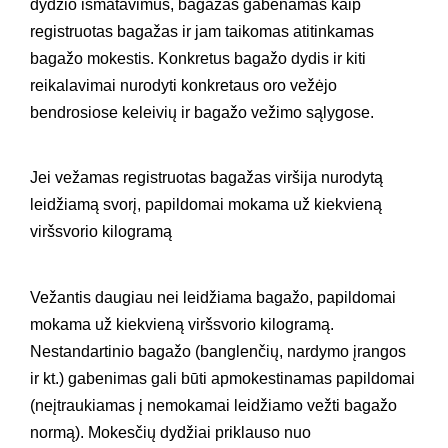
dydžio išmatavimus, bagažas gabenamas kaip
registruotas bagažas ir jam taikomas atitinkamas
bagažo mokestis. Konkretus bagažo dydis ir kiti
reikalavimai nurodyti konkretaus oro vežėjo
bendrosiose keleivių ir bagažo vežimo sąlygose.
Jei vežamas registruotas bagažas viršija nurodytą
leidžiamą svorį, papildomai mokama už kiekvieną
viršsvorio kilogramą
Vežantis daugiau nei leidžiama bagažo, papildomai
mokama už kiekvieną viršsvorio kilogramą.
Nestandartinio bagažo (banglenčių, nardymo įrangos
ir kt.) gabenimas gali būti apmokestinamas papildomai
(neįtraukiamas į nemokamai leidžiamo vežti bagažo
normą). Mokesčių dydžiai priklauso nuo