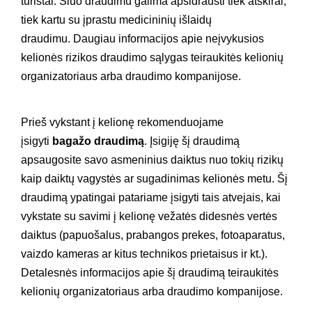
turistai. Šiuo draudimu galima apsidrausti tiek atskirai,
tiek kartu su įprastu medicininių išlaidų
draudimu. Daugiau informacijos apie neįvykusios
kelionės rizikos draudimo sąlygas teiraukitės kelionių
organizatoriaus arba draudimo kompanijose.
Prieš vykstant į kelionę rekomenduojame
įsigyti
bagažo draudimą
. Įsigiję šį draudimą
apsaugosite savo asmeninius daiktus nuo tokių rizikų
kaip daiktų vagystės ar sugadinimas kelionės metu. Šį
draudimą ypatingai patariame įsigyti tais atvejais, kai
vykstate su savimi į kelionę vežatės didesnės vertės
daiktus (papuošalus, prabangos prekes, fotoaparatus,
vaizdo kameras ar kitus technikos prietaisus ir kt.).
Detalesnės informacijos apie šį draudimą teiraukitės
kelionių organizatoriaus arba draudimo kompanijose.