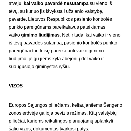
atveju,
kai vaiko pavardė nesutampa
su vieno iš
tėvų, su kuriuo jis išvyksta į užsienio valstybę,
pavarde, Lietuvos Respublikos pasienio kontrolės
punkto pareigūnams pareikalavus pateikiamas
vaiko
gimimo liudijimas
. Net ir tada, kai vaiko ir vieno
iš tėvų pavardės sutampa, pasienio kontrolės punkto
pareigūnai turi teisę pareikalauti vaiko gimimo
liudijimo, jeigu jiems kyla abejonių dėl vaiko ir
suaugusiojo giminystės ryšiu.
V
IZOS
Europos Sąjungos piliečiams, keliaujantiems Šengeno
zonos erdvėje galioja bevizis režimas. Kitų valstybių
piliečiai, kuriems reikalingos planuojamų aplankyti
šalių vizos, dokumentus tvarkosi patys.