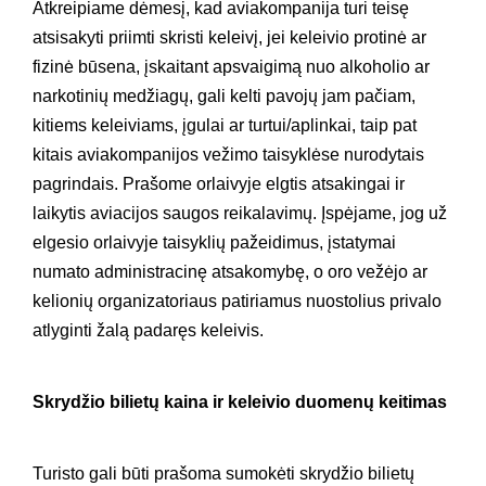
Atkreipiame dėmesį, kad aviakompanija turi teisę
atsisakyti priimti skristi keleivį, jei keleivio protinė ar
fizinė būsena, įskaitant apsvaigimą nuo alkoholio ar
narkotinių medžiagų, gali kelti pavojų jam pačiam,
kitiems keleiviams, įgulai ar turtui/aplinkai, taip pat
kitais aviakompanijos vežimo taisyklėse nurodytais
pagrindais. Prašome orlaivyje elgtis atsakingai ir
laikytis aviacijos saugos reikalavimų. Įspėjame, jog už
elgesio orlaivyje taisyklių pažeidimus, įstatymai
numato administracinę atsakomybę, o oro vežėjo ar
kelionių organizatoriaus patiriamus nuostolius privalo
atlyginti žalą padaręs keleivis.
Skrydžio bilietų kaina ir keleivio duomenų keitimas
Turisto gali būti prašoma sumokėti skrydžio bilietų