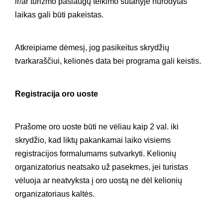
ir/ar turizmo paslaugų teikimo sutartyje nurodytas
laikas gali būti pakeistas.
Atkreipiame dėmesį, jog pasikeitus skrydžių
tvarkaraščiui, kelionės data bei programa gali keistis.
Registracija oro uoste
Prašome oro uoste būti ne vėliau kaip 2 val. iki
skrydžio, kad liktų pakankamai laiko visiems
registracijos formalumams sutvarkyti. Kelionių
organizatorius neatsako už pasekmes, jei turistas
vėluoja ar neatvyksta į oro uostą ne dėl kelionių
organizatoriaus kaltės.