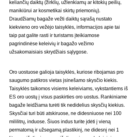
keliančių daiktų (žirklių, užlenkiamų ar kitokių peilių,
manikiūrui ar kosmetikai skirtų priemonių).
Draudžiamų bagaže vežti daiktų sąrašą nustato
kiekvieno oro vežėjo taisyklės, informacijos apie tai
taip pat galite rasti ir turistams įteikiamose
pagrindinėse keleivių ir bagažo vežimo
užsakomaisiais skrydžiais sąlygose.
Oro uostuose galioja taisyklės, kuriose ribojamas pro
saugumo patikros vietas įsinešamo skysčio kiekis.
Taisyklės taikomos visiems keleiviams, vykstantiems iš
ES oro uostų į visus paskirties oro uostus. Rankiniame
bagaže leidžiama turėti tik nedidelius skysčių kiekius.
Skysčiai turi būti atskiruose, ne didesniuose nei 100
mililitrų, induose. Šiuos indus turite įdėti į vieną
permatomą ir užsegamą plastikinį, ne didesnį nei 1