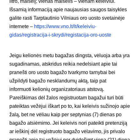
litro, maišelį; vienas maišelis – vienam keleiviui.
Išsamią informaciją apie naujausias saugos taisykles
galite rasti Tarptautinio Vilniaus oro uosto svetainėje
internete –
https://www.vno.lt/lt/keleiviu-
gidas/registracija-i-skrydi/registacija-oro-uoste
Jeigu kelionės metu bagažas dingsta, vėluoja arba yra
sugadinamas, atskridus reikia nedelsiant apie tai
pranešti oro uosto bagažo tvarkymo tarnybai bei
užpildyti bagažo nesklandumų aktą, taip pat
informuoti kelionių organizatoriaus atstovą.
Pareiškimas dėl žalos registruotam bagažui turi būti
pateiktas vežėjui iškart po to, kai keleivis sužinojo apie
žalą, bet ne vėliau kaip per septynias (7) dienas po
bagažo atsiėmimo. Jei keleivis nori pateikti pretenziją
ar ieškinį dėl registruoto bagažo vėlavimo, jis privalo
pranešti apie tai vežėjui per dvidešimt vieną (21) dieną