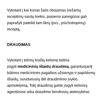
Vykstant į kai kurias šalis ribojamas įvežamų
receptinių vaistų kiekis, pasienio pareigūnai gali
paprašyti pateikti tam tikrų (pvz., psichotropinių)
receptą.
DRAUDIMAS
Vykstant į tolimų kraštų kelionę būtina
įsigyti
medicininių išlaidų draudimą,
garantuojantį
būtinos medicininės pagalbos užsienyje ir papildomų
išlaidų, susidariusių dėl draudiminio įvykio,
apmokėjimą. Tokį draudimą galite įsigyti kelionių
agentūrose arba draudimo bendrovių atstovybėse.