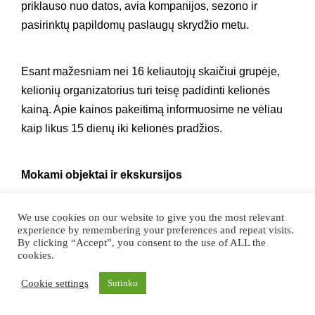
priklauso nuo datos, avia kompanijos, sezono ir
pasirinktų papildomų paslaugų skrydžio metu.
Esant mažesniam nei 16 keliautojų skaičiui grupėje,
kelionių organizatorius turi teisę padidinti kelionės
kainą. Apie kainos pakeitimą informuosime ne vėliau
kaip likus 15 dienų iki kelionės pradžios.
Mokami objektai ir ekskursijos
We use cookies on our website to give you the most relevant
Mokami objektai bei ekskursijos pažymėti
experience by remembering your preferences and repeat visits.
(*) kiekvienos kelionės aprašyme ir nurodyta bendra
By clicking “Accept”, you consent to the use of ALL the
cookies.
suma reikalinga turėti mokamiems objektams. Ši suma
gali keistis, nes nuo kelionės aprašymo momento iki
Cookie settings
Sutinku
kelionės pradžios mokamų objektų kainos gali