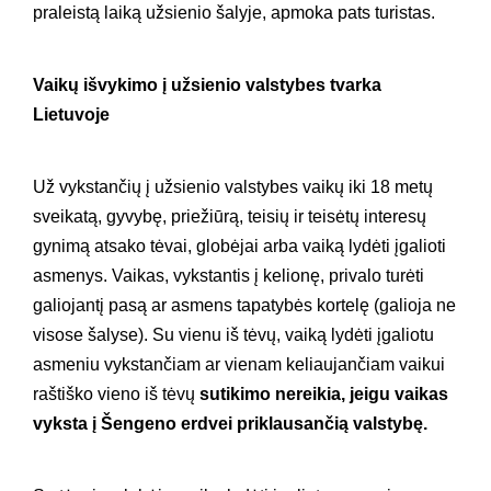
praleistą laiką užsienio šalyje, apmoka pats turistas.
Vaikų išvykimo į užsienio valstybes tvarka
Lietuvoje
Už vykstančių į užsienio valstybes vaikų iki 18 metų
sveikatą, gyvybę, priežiūrą, teisių ir teisėtų interesų
gynimą atsako tėvai, globėjai arba vaiką lydėti įgalioti
asmenys. Vaikas, vykstantis į kelionę, privalo turėti
galiojantį pasą ar asmens tapatybės kortelę
(galioja ne
visose šalyse). Su vienu iš tėvų, vaiką lydėti įgaliotu
asmeniu vykstančiam ar vienam keliaujančiam vaikui
raštiško vieno iš tėvų
sutikimo nereikia, jeigu vaikas
vyksta į Šengeno erdvei priklausančią valstybę.