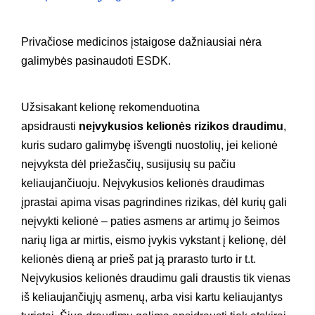
Privačiose medicinos įstaigose dažniausiai nėra
galimybės pasinaudoti ESDK.
Užsisakant kelionę rekomenduotina
apsidrausti
neįvykusios kelionės rizikos draudimu
,
kuris sudaro galimybę išvengti nuostolių, jei kelionė
neįvyksta dėl priežasčių, susijusių su pačiu
keliaujančiuoju. Neįvykusios kelionės draudimas
įprastai apima visas pagrindines rizikas, dėl kurių gali
neįvykti kelionė – paties asmens ar artimų jo šeimos
narių liga ar mirtis, eismo įvykis vykstant į kelionę, dėl
kelionės dieną ar prieš pat ją prarasto turto ir t.t.
Neįvykusios kelionės draudimu gali draustis tik vienas
iš keliaujančiųjų asmenų, arba visi kartu keliaujantys