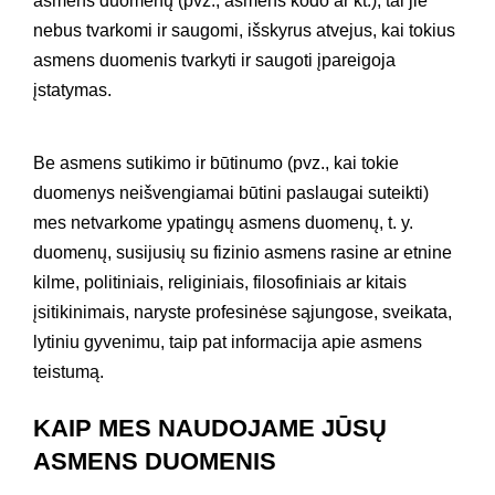
asmens duomenų (pvz., asmens kodo ar kt.), tai jie
nebus tvarkomi ir saugomi, išskyrus atvejus, kai tokius
asmens duomenis tvarkyti ir saugoti įpareigoja
įstatymas.
Be asmens sutikimo ir būtinumo (pvz., kai tokie
duomenys neišvengiamai būtini paslaugai suteikti)
mes netvarkome ypatingų asmens duomenų, t. y.
duomenų, susijusių su fizinio asmens rasine ar etnine
kilme, politiniais, religiniais, filosofiniais ar kitais
įsitikinimais, naryste profesinėse sąjungose, sveikata,
lytiniu gyvenimu, taip pat informacija apie asmens
teistumą.
KAIP MES NAUDOJAME JŪSŲ
ASMENS DUOMENIS