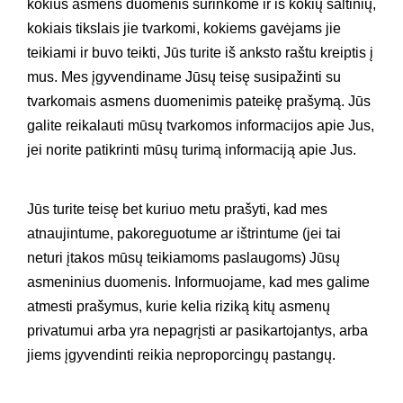
kokius asmens duomenis surinkome ir iš kokių šaltinių,
kokiais tikslais jie tvarkomi, kokiems gavėjams jie
teikiami ir buvo teikti, Jūs turite iš anksto raštu kreiptis į
mus. Mes įgyvendiname Jūsų teisę susipažinti su
tvarkomais asmens duomenimis pateikę prašymą. Jūs
galite reikalauti mūsų tvarkomos informacijos apie Jus,
jei norite patikrinti mūsų turimą informaciją apie Jus.
Jūs turite teisę bet kuriuo metu prašyti, kad mes
atnaujintume, pakoreguotume ar ištrintume (jei tai
neturi įtakos mūsų teikiamoms paslaugoms) Jūsų
asmeninius duomenis. Informuojame, kad mes galime
atmesti prašymus, kurie kelia riziką kitų asmenų
privatumui arba yra nepagrįsti ar pasikartojantys, arba
jiems įgyvendinti reikia neproporcingų pastangų.