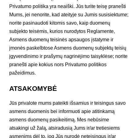
Privatumo politika yra neaiški. Jūs turite teisę pranešti
Mums, jei nenorite, kad ateityje su Jumis susisiektume;
norite pasinaudoti kitomis savo, kaip duomenų
subjekto teisėmis, kurios nurodytos Reglamente,
Asmens duomenų teisinės apsaugos įstatyme ir
įmonės paskelbtose Asmens duomenų subjektų teisių
įgyvendinimo ir prašymų nagrinėjimo taisyklėse; norite
pranešti apie kokius nors Privatumo politikos
pažeidimus.
ATSAKOMYBĖ
Jūs privalote mums pateikti išsamius ir teisingus savo
asmens duomenis bei informuoti apie atitinkamą
asmens duomenų pasikeitimą. Mes nebūsime
atsakingi už žalą, atsiradusią Jums ir/ar tretiesiems
asmenims dėl to, jog Jūs nurodė neteisingus ir/ar