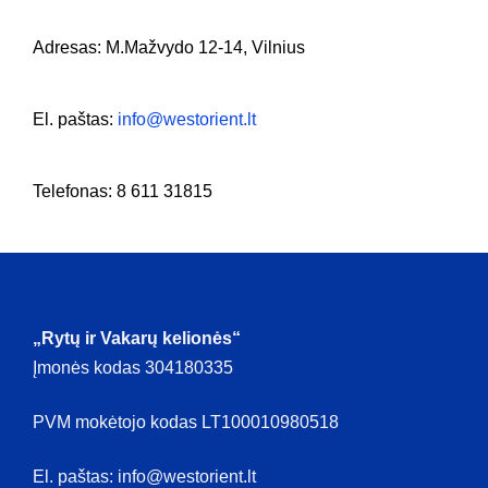
Adresas: M.Mažvydo 12-14, Vilnius
El. paštas:
info@westorient.lt
Telefonas: 8 611 31815
„Rytų ir Vakarų kelionės“
Įmonės kodas 304180335
PVM mokėtojo kodas LT100010980518
El. paštas: info@westorient.lt