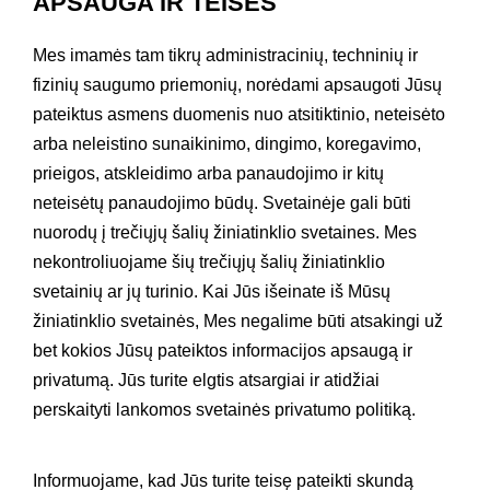
APSAUGA IR TEISĖS
Mes imamės tam tikrų administracinių, techninių ir
fizinių saugumo priemonių, norėdami apsaugoti Jūsų
pateiktus asmens duomenis nuo atsitiktinio, neteisėto
arba neleistino sunaikinimo, dingimo, koregavimo,
prieigos, atskleidimo arba panaudojimo ir kitų
neteisėtų panaudojimo būdų. Svetainėje gali būti
nuorodų į trečiųjų šalių žiniatinklio svetaines. Mes
nekontroliuojame šių trečiųjų šalių žiniatinklio
svetainių ar jų turinio. Kai Jūs išeinate iš Mūsų
žiniatinklio svetainės, Mes negalime būti atsakingi už
bet kokios Jūsų pateiktos informacijos apsaugą ir
privatumą. Jūs turite elgtis atsargiai ir atidžiai
perskaityti lankomos svetainės privatumo politiką.
Informuojame, kad Jūs turite teisę pateikti skundą