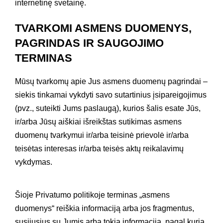
internetinę svetainę.
TVARKOMI ASMENS DUOMENYS,
PAGRINDAS IR SAUGOJIMO
TERMINAS
Mūsų tvarkomų apie Jus asmens duomenų pagrindai –
siekis tinkamai vykdyti savo sutartinius įsipareigojimus
(pvz., suteikti Jums paslaugą), kurios šalis esate Jūs,
ir/arba Jūsų aiškiai išreikštas sutikimas asmens
duomenų tvarkymui ir/arba teisinė prievolė ir/arba
teisėtas interesas ir/arba teisės aktų reikalavimų
vykdymas.
Šioje Privatumo politikoje terminas „asmens
duomenys“ reiškia informaciją arba jos fragmentus,
susijusius su Jumis arba tokia informacija, pagal kurią