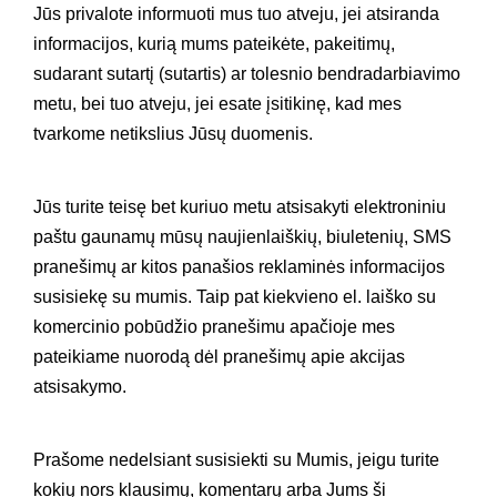
Jūs privalote informuoti mus tuo atveju, jei atsiranda
informacijos, kurią mums pateikėte, pakeitimų,
sudarant sutartį (sutartis) ar tolesnio bendradarbiavimo
metu, bei tuo atveju, jei esate įsitikinę, kad mes
tvarkome netikslius Jūsų duomenis.
Jūs turite teisę bet kuriuo metu atsisakyti elektroniniu
paštu gaunamų mūsų naujienlaiškių, biuletenių, SMS
pranešimų ar kitos panašios reklaminės informacijos
susisiekę su mumis. Taip pat kiekvieno el. laiško su
komercinio pobūdžio pranešimu apačioje mes
pateikiame nuorodą dėl pranešimų apie akcijas
atsisakymo.
Prašome nedelsiant susisiekti su Mumis, jeigu turite
kokių nors klausimų, komentarų arba Jums ši