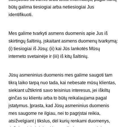
būtų galima tiesiogiai arba netiesiogiai Jus
identifikuoti.
Mes galime tvarkyti asmens duomenis apie Jus iš
skirtingų šaltinių, įskaitant asmens duomenų tvarkymą:
(i) tiesiogiai iš Jūsų; (ii) kai Jūs lankotės Mūsų
interneto svetainėje ir (iii) iš kitų šaltinių.
Jūsų asmeninius duomenis mes galime saugoti tam
tikrą laiko tarpą nuo tada, kai nebesate mūsų klientas,
siekiant užtikrinti savo teisinius interesus, jei iškiltų
ginčas su klientu arba to būtų reikalaujama pagal
įstatymus. Įprasta, kad Jūsų asmeninius duomenis
mes saugome ne ilgiau, nei to pagrįstai reikia,
atsižvelgiant į tikslus, dėl kurių renkami duomenys,