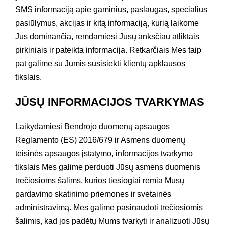
SMS informaciją apie gaminius, paslaugas, specialius
pasiūlymus, akcijas ir kitą informaciją, kurią laikome
Jus dominančia, remdamiesi Jūsų anksčiau atliktais
pirkiniais ir pateikta informacija. Retkarčiais Mes taip
pat galime su Jumis susisiekti klientų apklausos
tikslais.
JŪSŲ INFORMACIJOS TVARKYMAS
Laikydamiesi Bendrojo duomenų apsaugos
Reglamento (ES) 2016/679 ir Asmens duomenų
teisinės apsaugos įstatymo, informacijos tvarkymo
tikslais Mes galime perduoti Jūsų asmens duomenis
trečiosioms šalims, kurios tiesiogiai remia Mūsų
pardavimo skatinimo priemones ir svetainės
administravimą. Mes galime pasinaudoti trečiosiomis
šalimis, kad jos padėtų Mums tvarkyti ir analizuoti Jūsų