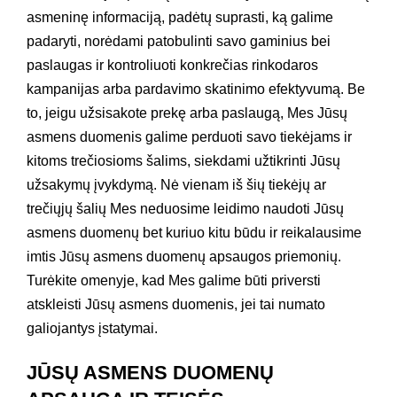
asmeninę informaciją, padėtų suprasti, ką galime
padaryti, norėdami patobulinti savo gaminius bei
paslaugas ir kontroliuoti konkrečias rinkodaros
kampanijas arba pardavimo skatinimo efektyvumą. Be
to, jeigu užsisakote prekę arba paslaugą, Mes Jūsų
asmens duomenis galime perduoti savo tiekėjams ir
kitoms trečiosioms šalims, siekdami užtikrinti Jūsų
užsakymų įvykdymą. Nė vienam iš šių tiekėjų ar
trečiųjų šalių Mes neduosime leidimo naudoti Jūsų
asmens duomenų bet kuriuo kitu būdu ir reikalausime
imtis Jūsų asmens duomenų apsaugos priemonių.
Turėkite omenyje, kad Mes galime būti priversti
atskleisti Jūsų asmens duomenis, jei tai numato
galiojantys įstatymai.
JŪSŲ ASMENS DUOMENŲ