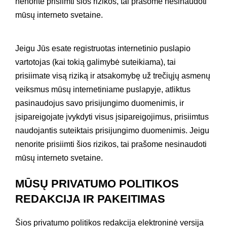
nenorite prisiimti šios rizikos, tai prašome nesinaudoti
mūsų interneto svetaine.
Jeigu Jūs esate registruotas internetinio puslapio
vartotojas (kai tokią galimybė suteikiama), tai
prisiimate visą riziką ir atsakomybę už trečiųjų asmenų
veiksmus mūsų internetiniame puslapyje, atliktus
pasinaudojus savo prisijungimo duomenimis, ir
įsipareigojate įvykdyti visus įsipareigojimus, prisiimtus
naudojantis suteiktais prisijungimo duomenimis. Jeigu
nenorite prisiimti šios rizikos, tai prašome nesinaudoti
mūsų interneto svetaine.
MŪSŲ PRIVATUMO POLITIKOS
REDAKCIJA IR PAKEITIMAS
Šios privatumo politikos redakcija elektroninė versija