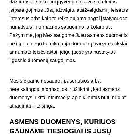
dažniausiai siekdami įgyvendinti savo sutartinius
įsipareigojimus Jūsų atžvilgiu, atsižvelgdami į teisėtus
interesus arba kaip to reikalaujama pagal įstatymuose
numatytus informacijos saugojimo laikotarpius.
Pažymime, jog Mes saugome Jūsų asmens duomenis
ne ilgiau, negu to reikalauja duomenų tvarkymo tikslai
ar numato teisės aktai, jeigu juose yra nustatytas
ilgesnis duomenų saugojimas.
Mes siekiame nesaugoti pasenusios arba
nereikalingos informacijos ir užtikrinti, kad asmens
duomenys ir kita informacija apie klientus būtų nuolat
atnaujinta ir teisinga.
ASMENS DUOMENYS, KURIUOS
GAUNAME TIESIOGIAI IŠ JŪSŲ