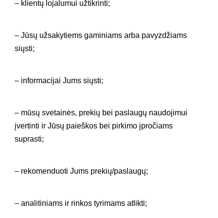
– klientų lojalumui užtikrinti;
– Jūsų užsakytiems gaminiams arba pavyzdžiams
siųsti;
– informacijai Jums siųsti;
– mūsų svetainės, prekių bei paslaugų naudojimui
įvertinti ir Jūsų paieškos bei pirkimo įpročiams
suprasti;
– rekomenduoti Jums prekių/paslaugų;
– analitiniams ir rinkos tyrimams atlikti;