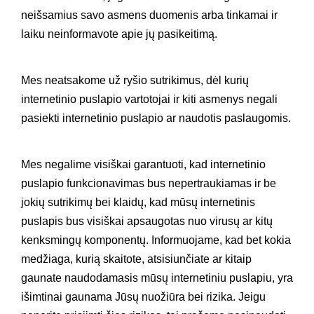
neišsamius savo asmens duomenis arba tinkamai ir
laiku neinformavote apie jų pasikeitimą.
Mes neatsakome už ryšio sutrikimus, dėl kurių
internetinio puslapio vartotojai ir kiti asmenys negali
pasiekti internetinio puslapio ar naudotis paslaugomis.
Mes negalime visiškai garantuoti, kad internetinio
puslapio funkcionavimas bus nepertraukiamas ir be
jokių sutrikimų bei klaidų, kad mūsų internetinis
puslapis bus visiškai apsaugotas nuo virusų ar kitų
kenksmingų komponentų. Informuojame, kad bet kokia
medžiaga, kurią skaitote, atsisiunčiate ar kitaip
gaunate naudodamasis mūsų internetiniu puslapiu, yra
išimtinai gaunama Jūsų nuožiūra bei rizika. Jeigu