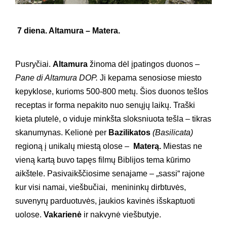
7 diena. Altamura – Matera.
Pusryčiai.
Altamura
žinoma dėl įpatingos duonos –
Pane di Altamura DOP.
Ji kepama senosiose miesto
kepyklose, kurioms 500-800 metų. Šios duonos tešlos
receptas ir forma nepakito nuo senųjų laikų. Traški
kieta plutelė, o viduje minkšta sloksniuota tešla – tikras
skanumynas. Kelionė per
Bazilikatos
(Basilicata)
regioną į unikalų miestą olose –
Materą.
Miestas ne
vieną kartą buvo tapęs filmų Biblijos tema kūrimo
aikštele. Pasivaikščiosime senajame – „sassi“ rajone
kur visi namai, viešbučiai, menininkų dirbtuvės,
suvenyrų parduotuvės, jaukios kavinės išskaptuoti
uolose.
Vakarienė
ir nakvynė viešbutyje.