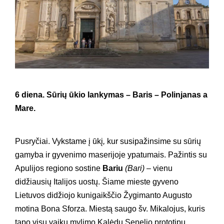
6 diena. Sūrių ūkio lankymas – Baris – Polinjanas a
Mare.
Pusryčiai. Vykstame į ūkį
,
kur susipažinsime su sūrių
gamyba ir gyvenimo maserijoje ypatumais. Pažintis su
Apulijos regiono sostine
Bariu
(Bari)
– vienu
didžiausių Italijos uostų. Šiame mieste gyveno
Lietuvos didžiojo kunigaikščio Žygimanto Augusto
motina Bona Sforza. Miestą saugo šv. Mikalojus, kuris
tapo visų vaikų mylimo Kalėdų Senelio prototipu.