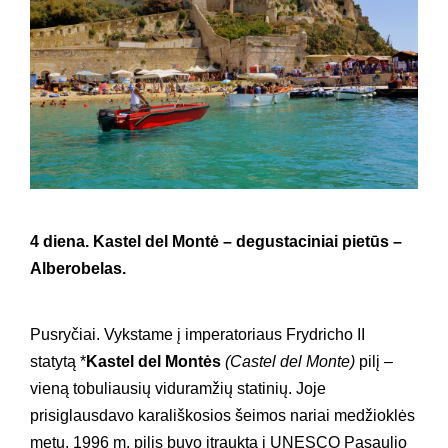
4 diena. Kastel del Montė – degustaciniai pietūs –
Alberobelas.
Pusryčiai. Vykstame į imperatoriaus Frydricho II
statytą *
Kastel del Montės
(Castel del Monte)
pilį –
vieną tobuliausių viduramžių statinių. Joje
prisiglausdavo karališkosios šeimos nariai medžioklės
metu. 1996 m. pilis buvo įtraukta į UNESCO Pasaulio