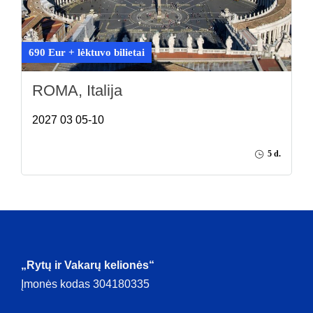
690 Eur + lėktuvo bilietai
ROMA, Italija
2027 03 05-10
5 d.
„Rytų ir Vakarų kelionės“
Įmonės kodas 304180335