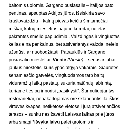
baltomis uolomis. Gargano pusiasalis – Italijos bato
pentinas, apsuptas Adrijos jūros, išsiskiria savo
kraštovaizdžiu – kalnų pievas keičia šimtamečiai
miškai, kalnų miestelius pajūrio kurortai, uolėtas
pakrantes smėlio paplūdimiai. Vaizdingas ir vingiuotas
kelias eina per kalnus, bet atsiveriantys vaizdai neleis
užsnūsti ar nuobodžiauti. Patrauklūs ir Gargano
pusiasalio miesteliai.
Viestė
(Vieste)
– senas ir labai
jaukus miestelis, kuris ypač atgyja vakarais. Siaurutės
senamiesčio gatvelės, vingiuodamos tarp baltų
viduramžių laikų pastatų, sukuria natūralų labirintą,
kuriame tiesiog ir norisi „pasiklysti“. Šurmuliuojantys
restoranėliai, nepakartojamas ore sklandantis itališkos
virtuvės kvapas, netikėtose vietose į jūrą atsiveriančios
terasos – sunku nesižavėti! Laisvas laikas prie jūros
arba smagi
*išvyka laivu
palei grotomis ir