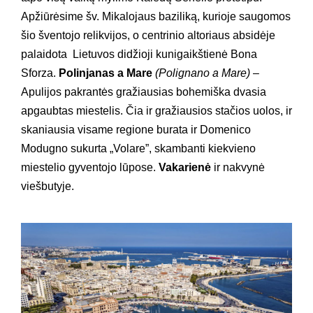
Apžiūrėsime šv. Mikalojaus baziliką, kurioje saugomos
šio šventojo relikvijos, o centrinio altoriaus absidėje
palaidota Lietuvos didžioji kunigaikštienė Bona
Sforza.
Polinjanas a Mare
(Polignano a Mare)
–
Apulijos pakrantės gražiausias bohemiška dvasia
apgaubtas miestelis. Čia ir gražiausios stačios uolos, ir
skaniausia visame regione burata ir Domenico
Modugno sukurta „Volare”, skambanti kiekvieno
miestelio gyventojo lūpose.
Vakarienė
ir nakvynė
viešbutyje.