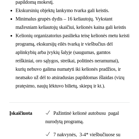
papildomą mokestį.
Ekskursinių objektų lankymo tvarka gali keistis.
Minimalus grupės dydis – 16 keliautojų. Vykstant
mažesniam keliautojų skaičiui, kelionės kaina gali keistis
Kelionių organizatorius pasilieka teisę kelionės metu keisti
programą, ekskursijų eilės tvarką ir viešbučius dėl
aplinkybių arba įvykių šalyje (saugumas, gamtos
reiškiniai, oro sąlygos, streikai, politinės neramumai),
kurių nebuvo galima numatyti iki kelionės pradžios, ir
neatsako už dėl to atsiradusias papildomas išlaidas (vizų
pratęsimo, naujų lėktuvo bilietų, skiepų ir kt.).
Įskaičiuota
Pažintinė kelionė autobusu pagal
nurodytą programą.
7 nakvynės, 3-4* viešbučiuose su