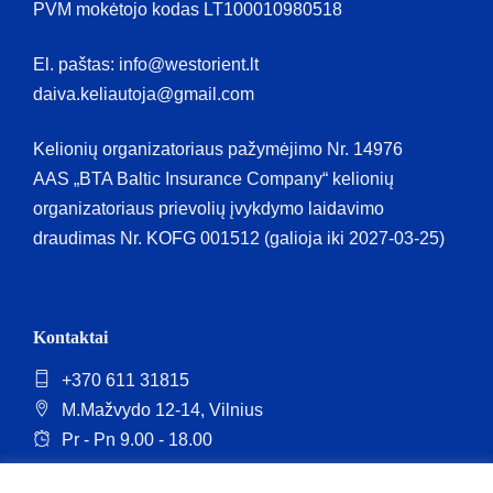
PVM mokėtojo kodas LT100010980518
El. paštas: info@westorient.lt
daiva.keliautoja@gmail.com
Kelionių organizatoriaus pažymėjimo Nr. 14976
AAS „BTA Baltic Insurance Company“ kelionių
organizatoriaus prievolių įvykdymo laidavimo
draudimas Nr. KOFG 001512 (galioja iki 2027-03-25)
Kontaktai
+370 611 31815
M.Mažvydo 12-14, Vilnius
Pr - Pn 9.00 - 18.00