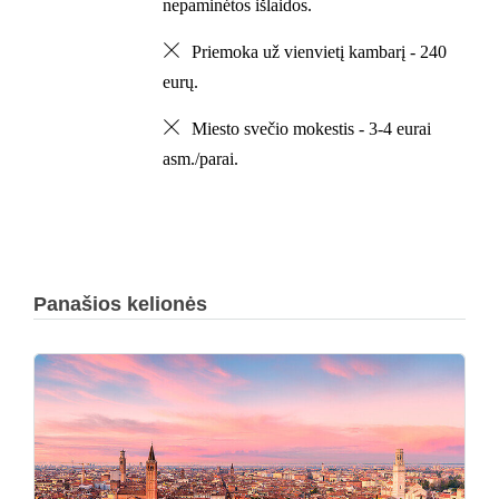
nepaminėtos išlaidos.
Priemoka už vienvietį kambarį - 240
eurų.
Miesto svečio mokestis - 3-4 eurai
asm./parai.
Panašios kelionės