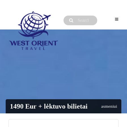
1490 Eur + lėktuvo bilietai
asmeniui