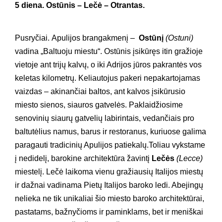
5 diena. Ostūnis – Lečė – Otrantas.
Pusryčiai. Apulijos brangakmenį –
Ostūnį
(Ostuni)
vadina „Baltuoju miestu“. Ostūnis įsikūręs itin gražioje
vietoje ant trijų kalvų, o iki Adrijos jūros pakrantės vos
keletas kilometrų. Keliautojus pakeri nepakartojamas
vaizdas – akinančiai baltos, ant kalvos įsikūrusio
miesto sienos, siauros gatvelės. Paklaidžiosime
senovinių siaurų gatvelių labirintais, vedančiais pro
baltutėlius namus, barus ir restoranus, kuriuose galima
paragauti tradicinių Apulijos patiekalų.
Toliau vykstame
į nedidelį, barokine architektūra žavintį
Lečės
(Lecce)
miestelį. Lečė laikoma vienu gražiausių Italijos miestų
ir dažnai vadinama Pietų Italijos baroko ledi. Abejingų
nelieka ne tik unikaliai šio miesto baroko architektūrai,
pastatams, bažnyčioms ir paminklams, bet ir meniškai