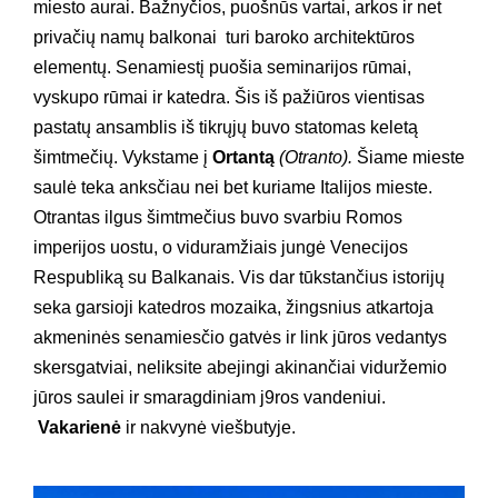
miesto aurai. Bažnyčios, puošnūs vartai, arkos ir net
privačių namų balkonai turi baroko architektūros
elementų. Senamiestį puošia seminarijos rūmai,
vyskupo rūmai ir katedra. Šis iš pažiūros vientisas
pastatų ansamblis iš tikrųjų buvo statomas keletą
šimtmečių. Vykstame į
Ortantą
(Otranto).
Šiame mieste
saulė teka anksčiau nei bet kuriame Italijos mieste.
Otrantas ilgus šimtmečius buvo svarbiu Romos
imperijos uostu, o viduramžiais jungė Venecijos
Respubliką su Balkanais. Vis dar tūkstančius istorijų
seka garsioji katedros mozaika, žingsnius atkartoja
akmeninės senamiesčio gatvės ir link jūros vedantys
skersgatviai, neliksite abejingi akinančiai viduržemio
jūros saulei ir smaragdiniam j9ros vandeniui.
Vakarienė
ir nakvynė viešbutyje.