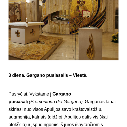
3 diena. Gargano pusiasalis – Viestė.
Pusryčiai. Vykstame į
Gargano
pusiasalį
(Promontorio del Gargano)
. Garganas labai
skiriasi nuo visos Apulijos savo kraštovaizdžiu,
augmenija, kalnais (didžioji Apulijos dalis visiškai
plokščia) ir įspūdingomis iš jūros išnyrančiomis