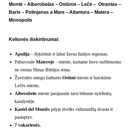
Montė – Alberobelas – Ostūnis – Lečė – Otrantas –
Baris – Polinjanas a Mare – Altamura – Matera –
Monopolis
Kelionės išskirtinumai:
Apulija
– išskirtinis ir labai žavus Italijos regionas.
Pabuvosite
Materoje
– mieste, kuriame buvo nufilmuotas
ne vienas filmas Biblijos tema.
Žavėsitės sniego baltumo
Ostūni
miestu ir barokiniu
Lečės miestu.
Alberobelo
mieste pasijausite tarsi būtume nykštukų
karalystėje.
Kastel del Montės
pilyje dvelks viduramžių dvasia ir
paslaptys.
7 vakarienės.