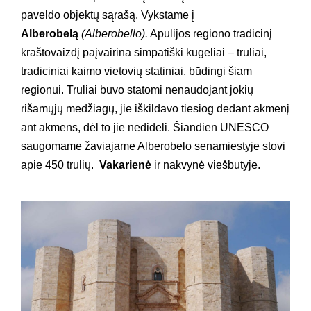
paveldo objektų sąrašą. Vykstame į
Alberobelą
(Alberobello).
Apulijos regiono tradicinį
kraštovaizdį paįvairina simpatiški kūgeliai – truliai,
tradiciniai kaimo vietovių statiniai, būdingi šiam
regionui. Truliai buvo statomi nenaudojant jokių
rišamųjų medžiagų, jie iškildavo tiesiog dedant akmenį
ant akmens, dėl to jie nedideli. Šiandien UNESCO
saugomame žaviajame Alberobelo senamiestyje stovi
apie 450 trulių.
Vakarienė
ir nakvynė viešbutyje.