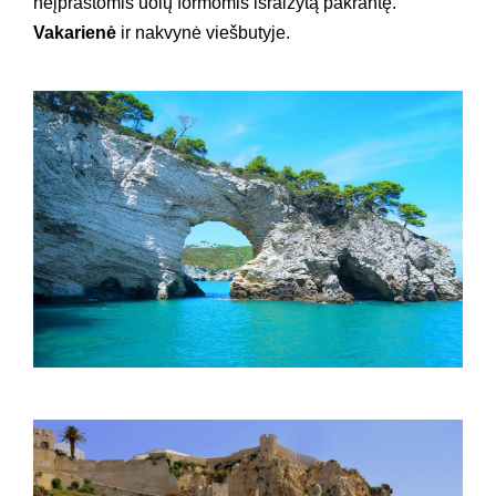
neįprastomis uolų formomis išraižytą pakrantę.
Vakarienė
ir nakvynė viešbutyje.