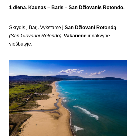
1 diena. Kaunas – Baris – San Džiovanis Rotondo.
Skrydis į Barį
. Vykstame į
San Džiovani Rotondą
(San Giovanni Rotondo)
.
Vakarienė
ir n
akvynė
viešbutyje.