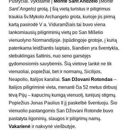
Pusryčiai. Vykstame į
Monte Sant Andželo
(Monte
Sant`Angelo)
grotą. Į šią vietą turistus ir piligrimus
traukia šv.Mykolo Archangelo grota, kurioje jis pirmą
kartą pasirodė V a. Viduramžiais tai buvo viena
lankomiausių piligriminių vietų po San Mišelio
vienuolyno Normandijoje. Įspūdingoje grotoje, į kurią
patenkama leidžiantis laiptais, šiandien yra šventykla,
stebuklingas šaltinis, nuo seno garsėjęs
gydomosiomis savybėmis. Šią vietovę lankė ne tik
vienuoliai, popiežiai, bet ir normanų, Sicilijos,
Neapolio, Italijos karaliai.
San Džovani Rotondas
–
Italijos piligriminė vieta, menanti čia 52 metus dirbusį
tėvą Pijų – kapucinų kunigą vienuolį, turėjusį stigmų.
Popiežius Jonas Paulius II jį paskelbė šventuoju. Šio
vienuolio pastangomis San Džovani Rotonde buvo
pastatyta ligoninių, slaugos ir piligrimų namų.
Vakarienė
ir nakvynė viešbutyje.