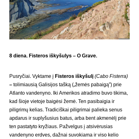
8 diena. Fisteros iškyšulys – O Grave.
Pusryčiai. Vyktame į
Fisteros iškyšulį
(
Cabo Fisterra
)
–
tolimiausią Galisijos tašką („žemės pabaigą”) prie
Atlanto vandenyno. Iki Amerikos atradimo buvo tikima,
kad šioje vietoje baigėsi žemė. Ten pasibaigia ir
piligrimų kelias. Tradiciškai piligrimai palieka senus
apdarus ir suplyšusius batus, arba bent akmenėlį prie
ten pastatyto kryžiaus. Pažvelgus į atsivėrusias
vandenyno erdves, dažnai suvokiama ir viso kelio