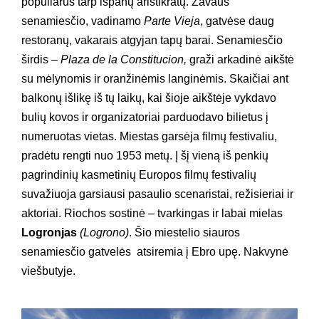
populiarus tarp ispanų aristikratų. Žavaus
senamiesčio, vadinamo
Parte Vieja
, gatvėse daug
restoranų, vakarais atgyjan tapų barai. Senamiesčio
širdis –
Plaza de la Constitucion,
graži arkadinė aikštė
su mėlynomis ir oranžinėmis langinėmis. Skaičiai ant
balkonų išlikę iš tų laikų, kai šioje aikštėje vykdavo
bulių kovos ir organizatoriai parduodavo bilietus į
numeruotas vietas. Miestas garsėja filmų festivaliu,
pradėtu rengti nuo 1953 metų. Į šį vieną iš penkių
pagrindinių kasmetinių Europos filmų festivalių
suvažiuoja garsiausi pasaulio scenaristai, režisieriai ir
aktoriai. Riochos sostinė – tvarkingas ir labai mielas
Logronjas
(Logrono)
. Šio miestelio siauros
senamiesčio gatvelės atsiremia į Ebro upę. Nakvynė
viešbutyje.