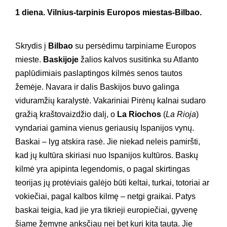
1 diena.
Vilnius-tarpinis Europos miestas-Bilbao
.
Skrydis į
Bilbao
su persėdimu tarpiniame Europos
mieste.
Baskijoje
žalios kalvos susitinka su Atlanto
paplūdimiais paslaptingos kilmės senos tautos
žemėje. Navara ir dalis Baskijos buvo galinga
viduramžių karalystė. Vakariniai Pirėnų kalnai sudaro
gražią kraštovaizdžio dalį, o
La Riochos
(
La Rioja
)
vyndariai gamina vienus geriausių Ispanijos vynų.
Baskai – lyg atskira rasė. Jie niekad neleis pamiršti,
kad jų kultūra skiriasi nuo Ispanijos kultūros. Baskų
kilmė yra apipinta legendomis, o pagal skirtingas
teorijas jų protėviais galėjo būti keltai, turkai, totoriai ar
vokiečiai, pagal kalbos kilmę – netgi graikai. Patys
baskai teigia, kad jie yra tikrieji europiečiai, gyvenę
šiame žemyne anksčiau nei bet kuri kita tauta. Jie