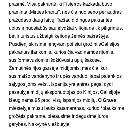
prasmė. Visa pakrantė iki Fisterros kažkada buvo
praminta „Mirties krantu”, nes čia nuo seno per audras
pražudavo daug laivų. Tačiau didingos pakrantės
uolos ir nuostabūs saulėlydžiai vilioja ne tik piligrimus,
bet ir turistus užbaigti kelionę žemės pakraštyje.
Pusdienį skirsime lengvam poilsiui grožintisGalisijos
pakrantės įlankomis, kurios čia vadinamos rijomis,
susiformavusiomis išdžiūvusių upių šakose.
Žemutinės rijos garsėja midijomis, mes čia, kur
susimaišo vandenyno ir upės vanduo, labai palankios
sąlygos joms veisti. Ispanija yra antras pagal dydį
pasaulyje midijų eksportuotojas po Kinijos. Galisijoje
išauginama 95 proc. visų Ispanijos midijų.
O Grave
miestelyje mūsų lauks katamaranas, kuriuo *plauksime
grožėtis pakrante, pietausime ir degusime jūros
gėrybes. Nakvynė viešbutyje.