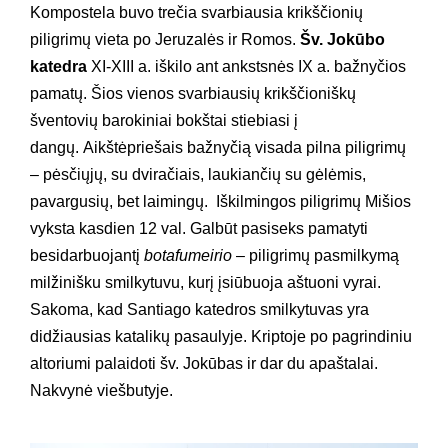
Kompostela buvo trečia svarbiausia krikščionių
piligrimų vieta po Jeruzalės ir Romos.
Šv. Jokūbo
katedra
XI-XIII a. iškilo ant ankstsnės IX a. bažnyčios
pamatų. Šios vienos svarbiausių krikščioniškų
šventovių barokiniai bokštai stiebiasi į
dangų. Aikštėpriešais bažnyčią visada pilna piligrimų
– pėsčiųjų, su dviračiais, laukiančių su gėlėmis,
pavargusių, bet laimingų. Iškilmingos piligrimų Mišios
vyksta kasdien 12 val. Galbūt pasiseks pamatyti
besidarbuojantį
botafumeirio
– piligrimų pasmilkymą
milžinišku smilkytuvu, kurį įsiūbuoja aštuoni vyrai.
Sakoma, kad Santiago katedros smilkytuvas yra
didžiausias katalikų pasaulyje. Kriptoje po pagrindiniu
altoriumi palaidoti šv. Jokūbas ir dar du apaštalai.
Nakvynė viešbutyje.