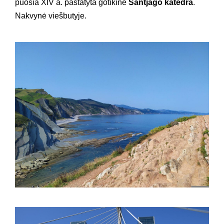
puošia XIV a. pastatyta gotikinė
Santjago katedra
.
Nakvynė viešbutyje.