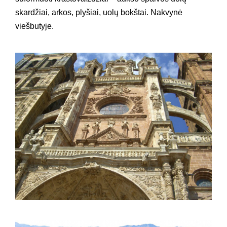
skardžiai, arkos, plyšiai, uolų bokštai. Nakvynė
viešbutyje.