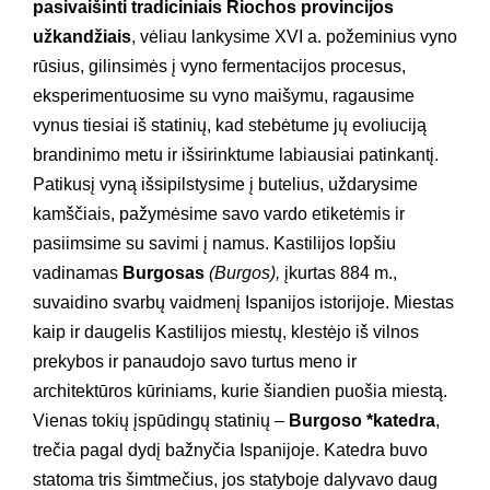
pasivaišinti tradiciniais Riochos provincijos
užkandžiais
, vėliau lankysime XVI a. požeminius vyno
rūsius, gilinsimės į vyno fermentacijos procesus,
eksperimentuosime su vyno maišymu, ragausime
vynus tiesiai iš statinių, kad stebėtume jų evoliuciją
brandinimo metu ir išsirinktume labiausiai patinkantį.
Patikusį vyną išsipilstysime į butelius, uždarysime
kamščiais, pažymėsime savo vardo etiketėmis ir
pasiimsime su savimi į namus. Kastilijos lopšiu
vadinamas
Burgosas
(Burgos),
įkurtas 884 m.,
suvaidino svarbų vaidmenį Ispanijos istorijoje. Miestas
kaip ir daugelis Kastilijos miestų, klestėjo iš vilnos
prekybos ir panaudojo savo turtus meno ir
architektūros kūriniams, kurie šiandien puošia miestą.
Vienas tokių įspūdingų statinių –
Burgoso *katedra
,
trečia pagal dydį bažnyčia Ispanijoje. Katedra buvo
statoma tris šimtmečius, jos statyboje dalyvavo daug