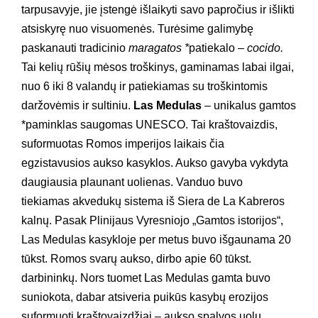
tarpusavyje, jie įstengė išlaikyti savo papročius ir išlikti
atsiskyrę nuo visuomenės. Turėsime galimybę
paskanauti tradicinio
maragatos
*
patiekalo –
cocido.
Tai kelių rūšių mėsos troškinys, gaminamas labai ilgai,
nuo 6 iki 8 valandų ir patiekiamas su troškintomis
daržovėmis ir sultiniu.
Las Medulas
– unikalus gamtos
*paminklas saugomas UNESCO. Tai kraštovaizdis,
suformuotas Romos imperijos laikais čia
egzistavusios aukso kasyklos. Aukso gavyba vykdyta
daugiausia plaunant uolienas. Vanduo buvo
tiekiamas akvedukų sistema iš Siera de La Kabreros
kalnų. Pasak Plinijaus Vyresniojo „Gamtos istorijos“,
Las Medulas kasykloje per metus buvo išgaunama 20
tūkst. Romos svarų aukso, dirbo apie 60 tūkst.
darbininkų. Nors tuomet Las Medulas gamta buvo
suniokota, dabar atsiveria puikūs kasybų erozijos
suformuoti kraštovaizdžiai – aukso spalvos uolų