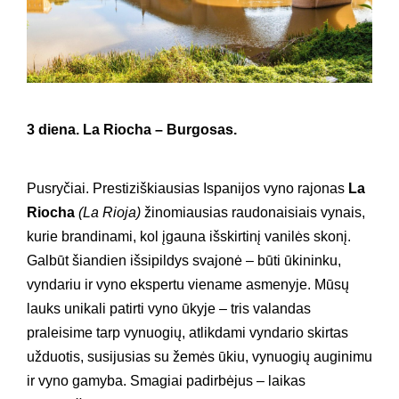
3 diena. La Riocha – Burgosas.
Pusryčiai. Prestiziškiausias Ispanijos vyno rajonas
La
Riocha
(La Rioja)
žinomiausias raudonaisiais vynais,
kurie brandinami, kol įgauna išskirtinį vanilės skonį.
Galbūt šiandien išsipildys svajonė – būti ūkininku,
vyndariu ir vyno ekspertu viename asmenyje. Mūsų
lauks unikali patirti vyno ūkyje – tris valandas
praleisime tarp vynuogių, atlikdami vyndario skirtas
užduotis, susijusias su žemės ūkiu, vynuogių auginimu
ir vyno gamyba. Smagiai padirbėjus – laikas