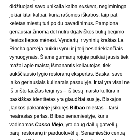
didžiuojasi savo unikalia kalba
euskera,
negimininga
jokiai kitai kalbai, kuria rašomos iškabos, taip pat
keletas miestų turi po du pavadinimus. Pamplona
geriausiai žinoma dėl nutrūktgalviškos bulių bėgimo
fiestos liepos mėnesį. Vyndarių ir vyninių kraštas La
Riocha garsėja puikiu vynu ir į tolį besidriekiančiais
vynuogynais. Šiame gurmanų rojuje puikiai jausis tiek
mažai apie maistą išmanantis keliautojas, tiek
aukščiausio lygio restoranų ekspertas. Baskai save
laiko geriausiais kulinarais pasaulyje. Ir tai yra visai ne
iš piršto laužtas teiginys – iš tiesų maisto kultūra ir
baskiškas identitetas yra glaudžiai susiję. Biskajos
įlankos pakrantėje įsikūręs
Bilbao
miestas – tarsi
neatrastas perlas. Bilbao senamiestyje, kuris
vadinamas
Casco Viejo
, yra daug dailių gatvelių,
barų, restoranų ir parduotuvėlių. Senamiesčio centrą