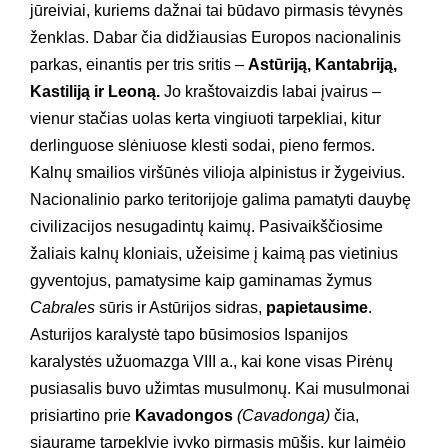
jūreiviai, kuriems dažnai tai būdavo pirmasis tėvynės
ženklas. Dabar čia didžiausias Europos nacionalinis
parkas, einantis per tris sritis –
Astūriją, Kantabriją,
Kastiliją ir Leoną.
Jo kraštovaizdis labai įvairus –
vienur stačias uolas kerta vingiuoti tarpekliai, kitur
derlinguose slėniuose klesti sodai, pieno fermos.
Kalnų smailios viršūnės vilioja alpinistus ir žygeivius.
Nacionalinio parko teritorijoje galima pamatyti dauybę
civilizacijos nesugadintų kaimų. Pasivaikščiosime
žaliais kalnų kloniais, užeisime į kaimą pas vietinius
gyventojus, pamatysime kaip gaminamas žymus
Cabrales
sūris ir Astūrijos sidras,
papietausime
.
Asturijos karalystė tapo būsimosios Ispanijos
karalystės užuomazga VIII a., kai kone visas Pirėnų
pusiasalis buvo užimtas musulmonų. Kai musulmonai
prisiartino prie
Kavadongos
(Cavadonga)
čia,
siaurame tarpeklyje įvyko pirmasis mūšis, kur laimėjo