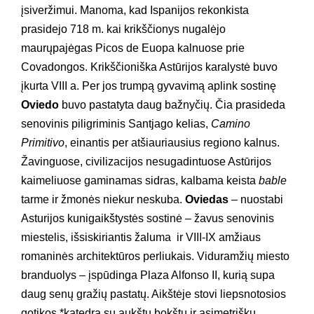
įsiveržimui. Manoma, kad Ispanijos rekonkista
prasidejo 718 m. kai krikščionys nugalėjo
maurųpajėgas Picos de Euopa kalnuose prie
Covadongos. Krikščioniška Astūrijos karalystė buvo
įkurta VIII a. Per jos trumpą gyvavimą aplink sostinę
Oviedo
buvo pastatyta daug bažnyčių. Čia prasideda
senovinis piligriminis Santjago kelias,
Camino
Primitivo
, einantis per atšiauriausius regiono kalnus.
Žavinguose, civilizacijos nesugadintuose Astūrijos
kaimeliuose gaminamas sidras, kalbama keista
bable
tarme ir žmonės niekur neskuba.
Oviedas
– nuostabi
Asturijos kunigaikštystės sostinė – žavus senovinis
miestelis, išsiskiriantis žaluma ir VIII-IX amžiaus
romaninės architektūros perliukais. Viduramžių miesto
branduolys – įspūdinga Plaza Alfonso II, kurią supa
daug senų gražių pastatų. Aikštėje stovi liepsnotosios
gotikos *katedra su aukštu bokštu ir asimetrišku