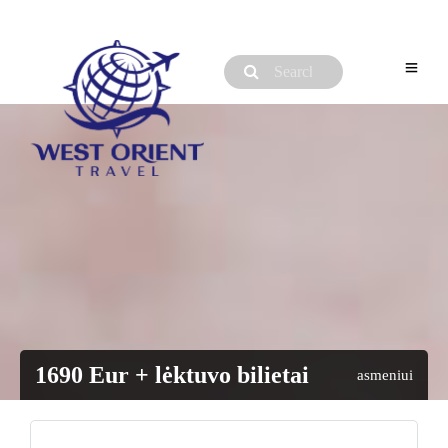
1690 Eur + lėktuvo bilietai
asmeniui