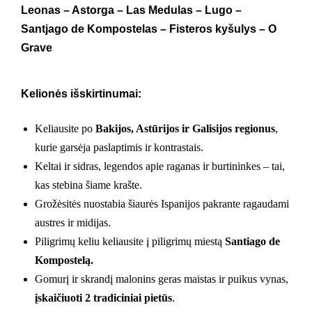
Leonas – Astorga – Las Medulas – Lugo –
Santjago de Kompostelas –
Fisteros kyšulys –
O
Grave
Kelionės išskirtinumai:
Keliausite po
Bakijos, Astūrijos ir Galisijos regionus
,
kurie garsėja paslaptimis ir kontrastais.
Keltai ir sidras, legendos apie raganas ir burtininkes – tai,
kas stebina šiame krašte.
Grožėsitės nuostabia šiaurės Ispanijos pakrante ragaudami
austres ir midijas.
Piligrimų keliu keliausite į piligrimų miestą
Santiago de
Kompostelą.
Gomurį ir skrandį malonins geras maistas ir puikus vynas,
įskaičiuoti 2 tradiciniai pietūs
.