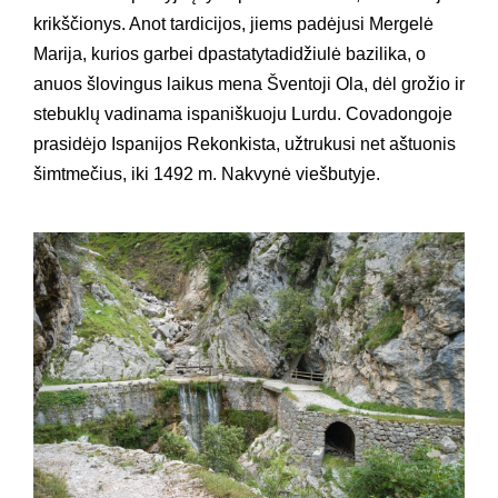
krikščionys. Anot tardicijos, jiems padėjusi Mergelė
Marija, kurios garbei dpastatytadidžiulė bazilika, o
anuos šlovingus laikus mena Šventoji Ola, dėl grožio ir
stebuklų vadinama ispaniškuoju Lurdu. Covadongoje
prasidėjo Ispanijos Rekonkista, užtrukusi net aštuonis
šimtmečius, iki 1492 m. Nakvynė viešbutyje.