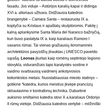
fasadu. Jos viduje – Astūrijos karalių kapai ir didinga
XVI a. altoriaus užtvara. Didžiausia katedros
brangenybė –
Camara Santa –
restauruota IX a.
koplyčia su Kristaus ir apaštalų skulptūromis. Pakilę į
kalną aplankysime Santa Maria del Naranco bažnyčią,
kuri buvo pastatyta IX a. kaip karaliaus Ramoro I
vasaros rūmai. Tai vienas gražiausių ikiromaninės
architektūros pavyzdžių įtrauktas į UNESCO paveldo
sąrašą.
Leonas
įkurtas kaip romėnų septintojo legiono
stovykla, viduramžiais tapo karalystės sostine ir
vaidino svarbiausią vaidmenį ankstyvosios
kekonkistos metais. Nuostabiausias miesto statinys –
gotikinė *katedra, kurios meistrus įkvėpė prancūzų
skliautavimo ir kontraforsų technika. Dabartinė
auksinio smiltainio katedra stovi X a.karaliaus Ordonjo
II rūmų vietoje. Didžiausia katedros vertybė – milžiniški