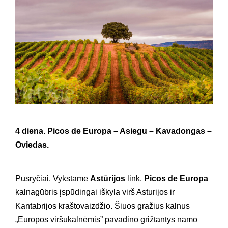
4 diena.
Picos de Europa – Asiegu – Kavadongas –
Oviedas.
Pusryčiai. Vykstame
Astūrijos
link.
Picos de Europa
kalnagūbris įspūdingai iškyla virš Asturijos ir
Kantabrijos kraštovaizdžio. Šiuos gražius kalnus
„Europos viršūkalnėmis” pavadino grižtantys namo