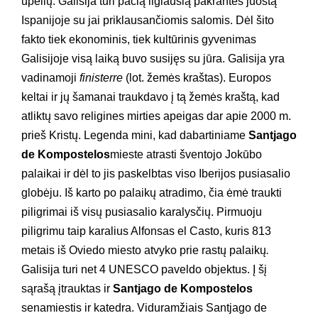
upelių. Galisija turi pačią ilgiausią pakrantės juostą
Ispanijoje su jai priklausančiomis salomis. Dėl šito
fakto tiek ekonominis, tiek kultūrinis gyvenimas
Galisijoje visą laiką buvo susijęs su jūra. Galisija yra
vadinamoji
finisterre
(lot. žemės kraštas). Europos
keltai ir jų šamanai traukdavo į tą žemės kraštą, kad
atliktų savo religines mirties apeigas dar apie 2000 m.
prieš Kristų. Legenda mini, kad dabartiniame
Santjago
de Kompostelos
mieste atrasti šventojo Jokūbo
palaikai ir dėl to jis paskelbtas viso Iberijos pusiasalio
globėju. Iš karto po palaikų atradimo, čia ėmė traukti
piligrimai iš visų pusiasalio karalysčių. Pirmuoju
piligrimu taip karalius Alfonsas el Casto, kuris 813
metais iš Oviedo miesto atvyko prie rastų palaikų
.
Galisija turi net 4 UNESCO paveldo objektus. Į šį
sąrašą įtrauktas ir
Santjago de Kompostelos
senamiestis ir katedra. Viduramžiais Santjago de