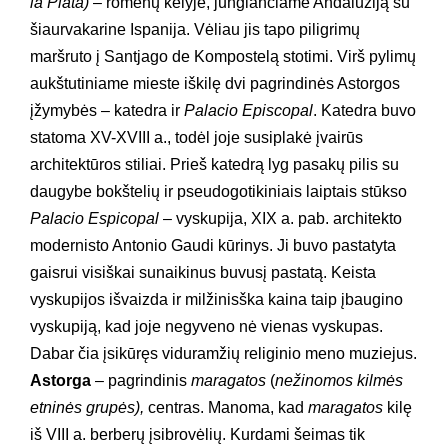
la Plata)
– romėnų kelyje, jungiančiame Andalūziją su
šiaurvakarine Ispanija. Vėliau jis tapo piligrimų
maršruto į Santjago de Kompostelą stotimi. Virš pylimų
aukštutiniame mieste iškilę dvi pagrindinės Astorgos
įžymybės – katedra ir
Palacio Episcopal
. Katedra buvo
statoma XV-XVIII a., todėl joje susiplakė įvairūs
architektūros stiliai. Prieš katedrą lyg pasakų pilis su
daugybe bokštelių ir pseudogotikiniais laiptais stūkso
Palacio Espicopal
– vyskupija, XIX a. pab. architekto
modernisto Antonio Gaudi kūrinys. Ji buvo pastatyta
gaisrui visiškai sunaikinus buvusį pastatą. Keista
vyskupijos išvaizda ir milžinisška kaina taip įbaugino
vyskupiją, kad joje negyveno nė vienas vyskupas.
Dabar čia įsikūręs viduramžių religinio meno muziejus.
Astorga
– pagrindinis
maragatos
(
nežinomos kilmės
etninės grupės),
centras. Manoma, kad
maragatos
kilę
iš VIII a. berberų įsibrovėlių. Kurdami šeimas tik