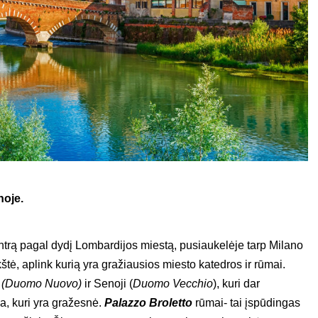
noje.
ntrą pagal dydį Lombardijos miestą, pusiaukelėje tarp Milano
ikštė, aplink kurią yra gražiausios miesto katedros ir rūmai.
i
(Duomo Nuovo)
ir Senoji (
Duomo Vecchio
), kuri dar
a, kuri yra gražesnė.
Palazzo Broletto
rūmai- tai įspūdingas