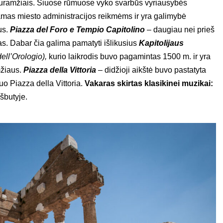
viduramžiais. Šiuose rūmuose vyko svarbūs vyriausybės
amas miesto administracijos reikmėms ir yra galimybė
us.
Piazza del Foro e Tempio Capitolino
– daugiau nei prieš
ras. Dabar čia galima pamatyti išlikusius
Kapitolijaus
dell’Orologio),
kurio laikrodis buvo pagamintas 1500 m. ir yra
mžiaus.
Piazza della Vittoria
– didžioji aikštė buvo pastatyta
o Piazza della Vittoria.
Vakaras skirtas klasikinei muzikai:
šbutyje.