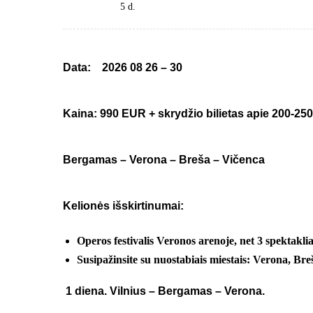
5 d.
Data: 2026
08
26 – 30
Kaina: 990 EUR + skrydžio bilietas apie 200-25
Bergamas – Verona – Bre
ša – Vičenca
Kelion
ės išskirtinumai:
Operos festivalis Veronos arenoje,
net
3 spektaklia
Susipažinsite su nuostabiais miestais: Verona, Bre
1 diena.
Vilnius
– Bergamas – Verona.