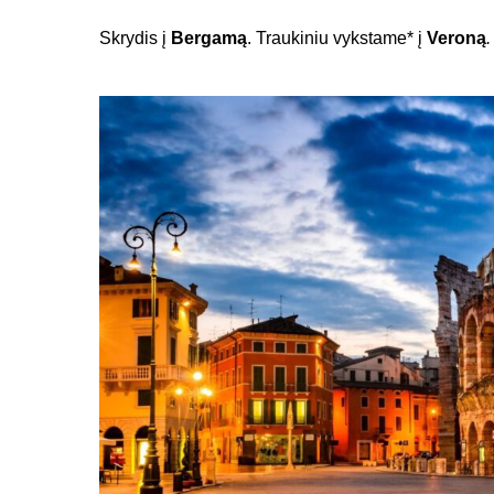
Skrydis į
Bergamą
. Traukiniu vykstame* į
Veron
ą
.