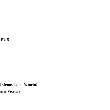
0 EUR.
i vienos kelion
ės metu
!
ša ir Vičenca.