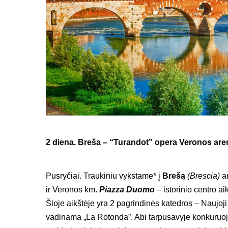
2 diena. Breša – “Turandot” opera Veronos are
Pusryčiai. Traukiniu vykstame* į
Brešą
(Brescia)
a
ir Veronos km.
Piazza Duomo
– istorinio centro a
Šioje aikštėje yra 2 pagrindinės katedros – Naujoj
vadinama „La Rotonda”. Abi tarpusavyje konkuruoj