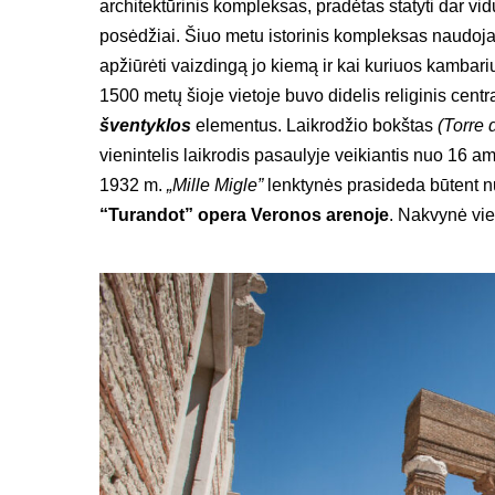
architektūrinis kompleksas, pradėtas statyti dar 
posėdžiai. Šiuo metu istorinis kompleksas naudoj
apžiūrėti vaizdingą jo kiemą ir kai kuriuos kambari
1500 metų šioje vietoje buvo didelis religinis cent
šventyklos
elementus. Laikrodžio bokštas
(Torre 
vienintelis laikrodis pasaulyje veikiantis nuo 16 a
1932 m.
„Mille Migle”
lenktynės prasideda būtent nu
“Turandot” opera Veronos arenoje
. Nakvynė vie