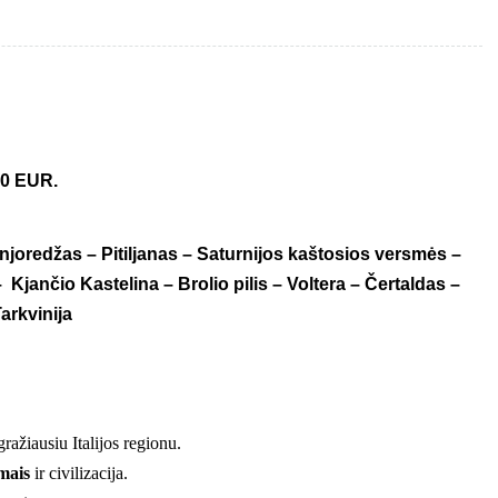
00 EUR.
njoredžas – Pitiljanas – Saturnijos kaštosios versmės –
Kjančio Kastelina – Brolio pilis – Voltera – Čertaldas –
arkvinija
 gražiausiu Italijos regionu.
mais
ir civilizacija.