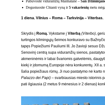
Pabuvosite viduramžių Manhatane –
San Džiminjan
Degustuosite Chianti vyną ir
5 vakarienių
metu mėgau
1 diena. Vilnius – Roma – Tarkvinija – Viterbas.
Skrydis į
Romą.
Vykstame į
Viterbą
(Viterbo)
, ger
turtingos kilmingųjų šeimos konkuravo su Bažnyči
tapęs Popiežiumi Pauliumi III. Jo žavioji sesuo Dž
Senovinį centrą supa viduramžių sienos, pastatytos
akmeninėmis ir labai švariomis gatvelėmis, daugybe
kiekį ir įdomumą Europoje nėra konkurentų. XII a. 
šalia popiežiaus rūmų. Ji nuo pastatymo nė karto 
Palazzo dei Papi)
– svarbiausias miesto istorinis 
pati ilgiausia (2 metus 9 mėnesius ir 2 dienas) kon