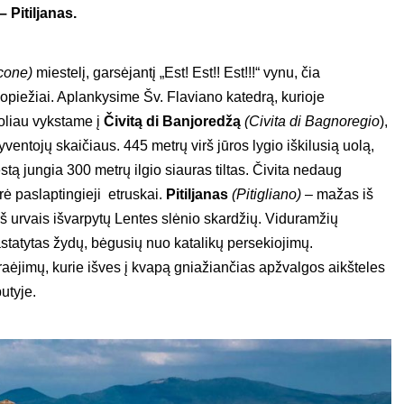
 Pitiljanas.
cone)
miestelį, garsėjantį „Est! Est!! Est!!!“ vynu, čia
piežiai. Aplankysime Šv. Flaviano katedrą, kurioje
Toliau vykstame į
Čivitą di Banjoredžą
(Civita di Bagnoregio
),
ventojų skaičiaus. 445 metrų virš jūros lygio iškilusią uolą,
stą jungia 300 metrų ilgio siauras tiltas. Čivita nedaug
ė paslaptingieji etruskai.
Pitiljanas
(Pitigliano)
– mažas iš
rš urvais išvarpytų Lentes slėnio skardžių. Viduramžių
pastatytas žydų, bėgusių nuo katalikų persekiojimų.
aėjimų, kurie išves į kvapą gniažiančias apžvalgos aikšteles
utyje.