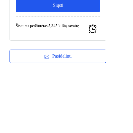
Šis turas peržiūrėtas 5,345 k. šią savaitę
Pasidalinti