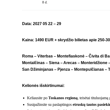
8 d.
Data: 2027
05 22 – 29
Kaina: 1490 EUR + skrydžio bilietas apie 250-3
Roma – Viterbas – Montefiaskonė – Čivita di Ba
Montal
činas –
Siena – Arecas – Monteridžione – 
San Džiminjanas – Pjenza – Montepulčianas – T
Kelionės išskirtinumai:
Keliausite po
Toskanos regioną
, teisėtai tituluojamą
Susipažinsite su paslaptingos
etruskų tautos pasieki