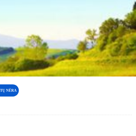
ETŲ NĖRA