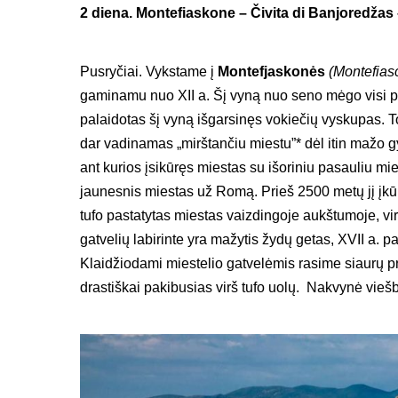
2 diena. Montefiaskone – Čivita di Banjoredžas –
Pusryčiai. Vykstame į
Montefjaskonės
(Montefias
gaminamu nuo XII a. Šį vyną nuo seno mėgo visi po
palaidotas šį vyną išgarsinęs vokiečių vyskupas. 
dar vadinamas „mirštančiu miestu”* dėl itin mažo gy
ant kurios įsikūręs miestas su išoriniu pasauliu mie
jaunesnis miestas už Romą. Prieš 2500 metų jį įkūr
tufo pastatytas miestas vaizdingoje aukštumoje, vi
gatvelių labirinte yra mažytis žydų getas, XVII a. 
Klaidžiodami miestelio gatvelėmis rasime siaurų pr
drastiškai pakibusias virš tufo uolų. Nakvynė viešb