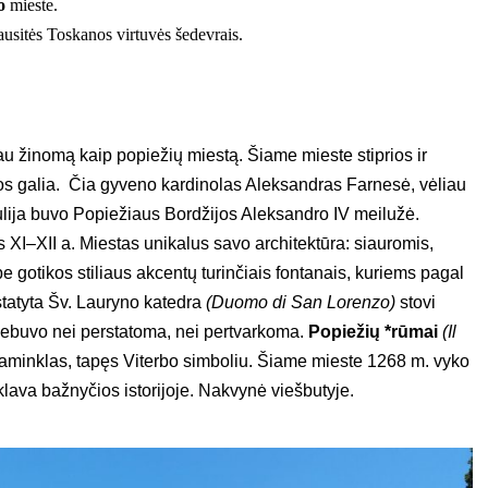
o
mieste.
sitės Toskanos virtuvės šedevrais.
iau žinomą kaip popiežių miestą. Šiame mieste stiprios ir
os galia. Čia gyveno kardinolas Aleksandras Farnesė, vėliau
ulija buvo Popiežiaus Bordžijos Aleksandro IV meilužė.
 XI–XII a. Miestas unikalus savo architektūra: siauromis,
 gotikos stiliaus akcentų turinčiais fontanais, kuriems pagal
statyta Šv. Lauryno katedra
(Duomo di San Lorenzo)
stovi
nebuvo nei perstatoma, nei pertvarkoma.
Popiežių *rūmai
(Il
paminklas, tapęs Viterbo simboliu. Šiame mieste 1268 m. vyko
klava bažnyčios istorijoje. Nakvynė viešbutyje.